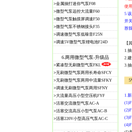
>
金属抽打迷你气泵F08
使
>
微型气泵远控大流量F60
5.
>
微型气泵触摸屏调速F50
开关
>
微型气泵不锈钢接头F35
荐我
>
调速微型气泵低噪音F25N
>
调速5V微型气泵锂电池F24D
【
1.
6.两用微型气泵-升级品
2.
>
紧凑型无刷微型气泵FKL
3.
>
无刷微型气泵两用长寿命SFCY
>
无刷微型气泵两用中流量SFKY
5
>
调速无刷微型气泵两用SFNY
1.
>
大流量高压小型空压机FYF
(1
>
活塞交流微型气泵AC-A
(2
>
活塞交流高压小型气泵AC-B
(3
>
活塞220V小型高压气泵AC-C
(4