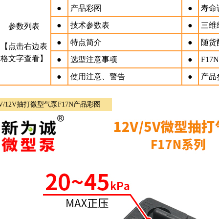
●
产品彩图
●
寿命
●
技术参数表
●
三维
参数列表
●
特点简介
●
随货
【点击右边表
格文字查看】
●
选型注意事项
●
F17
●
使用注意、警告
●
产品
V/12V抽打微型气泵F17N产品彩图