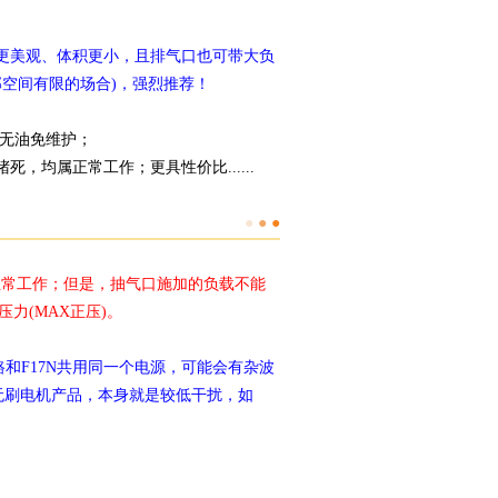
、更美观、体积更小，且排气口也可带大负
空间有限的场合)，强烈
推荐！
为
，无油免维护；
死，均属正常工作；更具性价比......
●
●
●
正常工作；
但是，抽气口施加的负载不能
力(MAX正压)。
新
路和F17N共用同一个电源，可能会有杂波
无刷电机产品，本身就是较低干扰，如