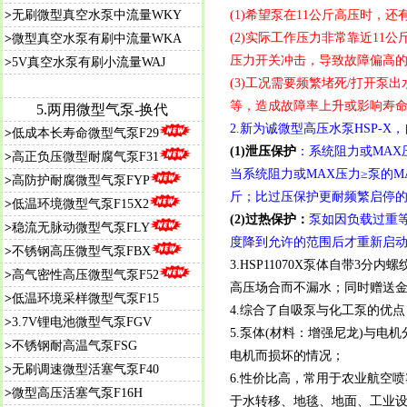
>
无刷微型真空水泵中流量WKY
(1)希望泵在11公斤高压时，还有
(2)实际工作压力非常靠近1
>
微型真空水泵有刷中流量WKA
压力开关冲击，导致故障偏高
>
5V真空水泵有刷小流量WAJ
(3)工况需要频繁堵死/打开泵
等，造成故障率上升或影响寿命...
5.
两用微型气泵-换代
2.新为诚微型高压水泵HSP-
>
低成本长寿命微型气泵F29
(1)泄压保护
：系统阻力或MAX压
>
高正负压微型耐腐气泵F31
当系统阻力或MAX压力≥泵的M
>
高防护耐腐微型气泵FYP
斤；比过压保护更耐频繁启停
>
低温环境微型气泵F15X2
(2)过热保护：
泵如因负载过重
>
稳流无脉动微型气泵FLY
度降到允许的范围后才重新启
>
不锈钢高压微型气泵FBX
3.HSP11070X泵体自带3
>
高气密性高压微型气泵F52
高压场合而不漏水；同时赠送金
>
低温环境采样微型气泵F15
4.综合了自吸泵与化工泵的优
>
3.7V锂电池微型气泵FGV
5.泵体(材料：增强尼龙)与
>
不锈钢耐高温气泵FSG
电机而损坏的情况；
>
无刷调速微型活塞气泵F40
6.性价比高，常用于农业航空
>
微型高压活塞气泵F16H
于水转移、地毯、地面、工业