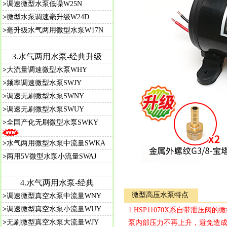
>
调速微型水泵低噪W25N
>
微型水泵调速毫升级W24D
>
毫升级水气两用微型水泵W17N
3.水气两用水泵-经典升级
>
大流量调速微型水泵WHY
>
频率调速微型水泵SWJY
>
调速无刷微型水泵SWNY
>
调速无刷微型水泵SWUY
>
全国产化无刷微型水泵SWKY
>
水气两用微型水泵中流量SWKA
>
两用5V微型水泵小流量SWAJ
4.水气两用水泵-经典
微型高压水泵特点
>
调速微型真空水泵中流量WNY
>
调速微型真空水泵小流量WUY
1.HSP11070X系自带泄压
>
无刷微型真空水泵大流量WJY
泵内部压力不再上升，避免造成