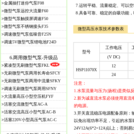
>
金属抽打迷你气泵F08
7.运转平稳、流量稳定、可以空
>
微型气泵远控大流量F60
8.具备可靠、稳定的自吸功能，吸程
>
微型气泵触摸屏调速F50
>
微型气泵不锈钢接头F35
微型高压水泵技术参数表
>
调速微型气泵低噪音F25N
>
调速5V微型气泵锂电池F24D
工作电压
型号
(V DC)
6.两用微型气泵-升级品
>
紧凑型无刷微型气泵FKL
12
HSP11070X
>
无刷微型气泵两用长寿命SFCY
24
>
无刷微型气泵两用中流量SFKY
注意：
>
调速无刷微型气泵两用SFNY
1.水泵流量与压力(扬程)是类似
>
大流量高压小型空压机FYF
2.新为诚直流水泵必须使用直
>
活塞交流微型气泵AC-A
的电源。
>
活塞交流高压小型气泵AC-B
3.开关直流稳压电源配备原则：输
>
活塞220V小型高压气泵AC-C
以免出现功率不足，引起的水泵吸程
24V12A(6*2=12A)以上