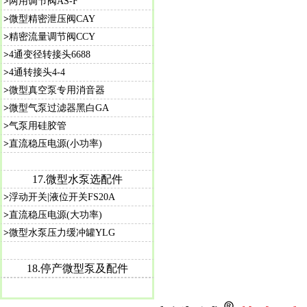
>
两用调节阀AS-F
>
微型精密泄压阀CAY
>
精密流量调节阀CCY
>
4通变径转接头6688
>
4通转接头4-4
>
微型真空泵专用消音器
>
微型气泵过滤器黑白GA
>
气泵用硅胶管
>
直流稳压电源(小功率)
17.微型水泵选配件
>
浮动开关|液位开关FS20A
>
直流稳压电源(大功率)
>
微型水泵压力缓冲罐YLG
18.停产微型泵及配件