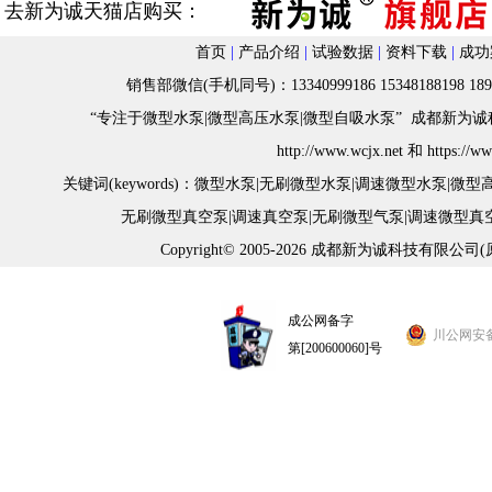
去新为诚天猫店购买：
首页
|
产品介绍
|
试验数据
|
资料下载
|
成功
销售部微信(手机同号)：13340999186 15348188198 18982
“专注于微型水泵|微型高压水泵|微型自吸水泵” 成都新为诚科
h
ttp://www.wcjx.net
和
https://w
关键词(keywords)：
微型水泵
|
无刷微型水泵
|
调速微型水泵
|
微型
无刷微型真空泵
|
调速真空泵
|
无刷微型气泵
|
调速微型真
Copyright© 2005-2026 成都新为诚科技有限公司
成公网备字
川公网安备 5
第[200600060]号