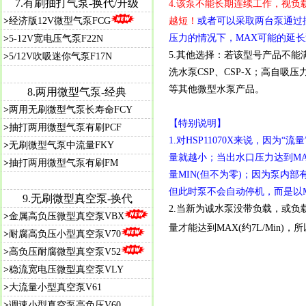
7.
有刷抽打气泵-换代/升级
4.该泵不能长期连续工作，视负载
>
经济版12V微型气泵FCG
越短！
或者可以采取两台泵通过
压力的情况下，MAX可能的延
>
5-12V宽电压气泵F22N
5.其他选择：若该型号产品不
>
5/12V吹吸迷你气泵F17N
洗水泵
CSP
、
CSP-X
；高自吸压
等其他微型水泵产品。
8.
两用微型气泵-经典
>
两用无刷微型气泵长寿命FCY
【特别说明】
>
抽打两用微型气泵有刷PCF
1.对HSP11070X来说，因为
>
无刷微型气泵中流量FKY
量就越小；当出水口压力达到MA
>
抽打两用微型气泵有刷FM
量MIN(但不为零)；因为泵内
但此时泵不会自动停机，而是以MAX
9.
无刷微型真空泵-换代
2.当新为诚水泵没带负载，或负
>
金属高负压微型真空泵VBX
量才能达到MAX(约7L/Min)，
>
耐腐高负压小型真空泵V70
>
高负压耐腐微型真空泵V52
>
稳流宽电压微型真空泵VLY
>
大流量小型真空泵V61
>
调速小型真空泵高负压V60