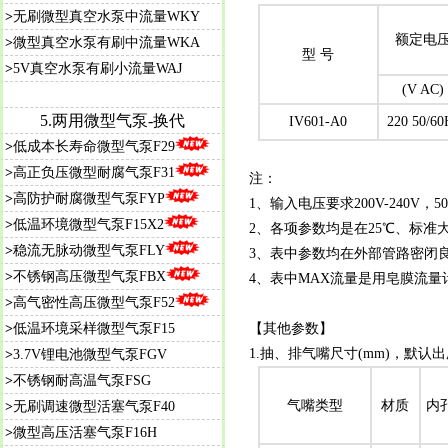
>
无刷微型真空水泵中流量WKY
额定电
>
微型真空水泵有刷中流量WKA
型 号
>
5V真空水泵有刷小流量WAJ
(V AC)
5.
两用微型气泵-换代
IV601-A0
220 50/60
>
低成本长寿命微型气泵F29
>
高正负压微型耐腐气泵F31
注：
>
高防护耐腐微型气泵FYP
1、输入电压要求200V-240V，50/
>
低温环境微型气泵F15X2
2、各项参数均是在25℃、标准大
>
稳流无脉动微型气泵FLY
3、表中参数均在外部管路密闭
>
不锈钢高压微型气泵FBX
4、表中MAX流量是用皂膜流
>
高气密性高压微型气泵F52
>
低温环境采样微型气泵F15
【其他参数】
1.抽、排气嘴尺寸(mm)，默认
>
3.7V锂电池微型气泵FGV
>
不锈钢耐高温气泵FSG
气嘴类型
材质
内
>
无刷调速微型活塞气泵F40
>
微型高压活塞气泵F16H