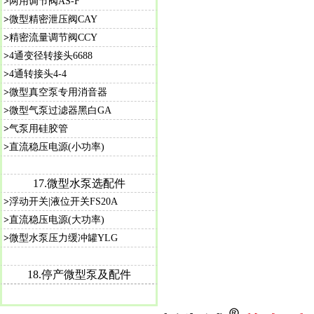
>
两用调节阀AS-F
>
微型精密泄压阀CAY
>
精密流量调节阀CCY
>
4通变径转接头6688
>
4通转接头4-4
>
微型真空泵专用消音器
>
微型气泵过滤器黑白GA
>
气泵用硅胶管
>
直流稳压电源(小功率)
17.微型水泵选配件
>
浮动开关|液位开关FS20A
>
直流稳压电源(大功率)
>
微型水泵压力缓冲罐YLG
18.停产微型泵及配件