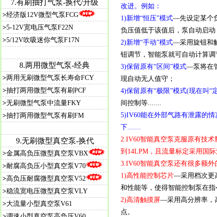
7.
有刷抽打气泵-换代/升级
改进。例如：
>
经济版12V微型气泵FCG
1)新增“恒压”模式
—先设定某个
>
5-12V宽电压气泵F22N
负压值低于该值后，泵自动启动，让
>
5/12V吹吸迷你气泵F17N
2)新增“手动”模式
—采用旋钮和
钮调节，智能泵就可自动计算调
8.
两用微型气泵-经典
3)保留原有“区间”模式
—泵将在
>
两用无刷微型气泵长寿命FCY
现自动无人值守；
>
抽打两用微型气泵有刷PCF
4)保留原有“极限”模式(现在叫
>
无刷微型气泵中流量FKY
间控制等.......
5)IV60能在外部气路有泄露
>
抽打两用微型气泵有刷FM
下.......
2.IV60智能真空泵克服原有技术
9.
无刷微型真空泵-换代
到14LPM，且流量标定采用国
>
金属高负压微型真空泵VBX
3.IV60智能真空泵还有很多额
>
耐腐高负压小型真空泵V70
1)高性能控制芯片
—采用档次更高的
>
高负压耐腐微型真空泵V52
和性能等，使得智能控制泵在指
>
稳流宽电压微型真空泵VLY
2)高清触摸屏
—采用高分辨率，
>
大流量小型真空泵V61
点。
>
调速小型真空泵高负压V60