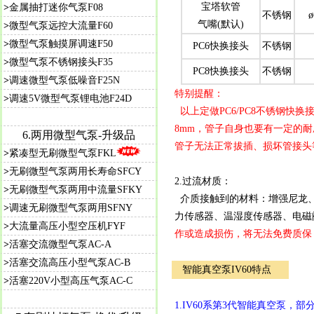
宝塔软管
>
金属抽打迷你气泵F08
不锈钢
ø
气嘴(默认)
>
微型气泵远控大流量F60
>
微型气泵触摸屏调速F50
PC6快换接头
不锈钢
>
微型气泵不锈钢接头F35
PC8快换接头
不锈钢
>
调速微型气泵低噪音F25N
特别提醒：
>
调速5V微型气泵锂电池F24D
以上定做PC6/PC8不锈钢快
8mm，管子自身也要有一定的
6.两用微型气泵-升级品
管子无法正常拔插、损坏管接头
>
紧凑型无刷微型气泵FKL
>
无刷微型气泵两用长寿命SFCY
2.过流材质：
>
无刷微型气泵两用中流量SFKY
介质接触到的材料：增强尼龙、
>
调速无刷微型气泵两用SFNY
力传感器、温湿度传感器、电磁
>
大流量高压小型空压机FYF
作或造成损伤，将无法免费质保
>
活塞交流微型气泵AC-A
>
活塞交流高压小型气泵AC-B
智能真空泵IV60特点
>
活塞220V小型高压气泵AC-C
1.IV60系第3代智能真空泵