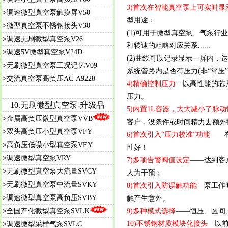
3)首次在智能真空泵上可实时显
>
调速微型真空泵触摸屏V50
型用途：
>
微型真空泵不锈钢接头V30
(1)可用于微型真空泵、气泵
>
调速无刷微型真空泵V26
和转速的粗略对应关系......
>
调速5V微型真空泵V24D
(2)曲线可以记录显示一屏内，
>
无刷微型真空泵工况记忆V09
系统管路内是否有压力(非“常压”)
>
交流真空泵高负压AC-A9228
4)精确控制压力
—以高性能的芯
压力。
10.无刷微型真空泵-升级品
5)内置1L容器，大大减小了脉
>
金属高负压微型真空泵VVB
客户，没条件或时间精力去额外
>
双头高负压小型真空泵VFY
6)首次引入“压力校准”功能
——
>
高负压低噪小型真空泵VEY
性好！
>
调速微型真空泵VRY
7)多项告警阀值设定
——达到客
>
无刷微型真空泵大流量SVCY
人为干预；
>
无刷微型真空泵中流量SVKY
8)首次引入防误触功能
—泵工作
>
调速微型真空泵高负压SVBY
触产生意外。
>
全国产化微型真空泵SVLK
9)多种模式选择
——恒压、区间
10)不锈钢材质模块化接头
—以前
>
调速微型采样气泵SVLC