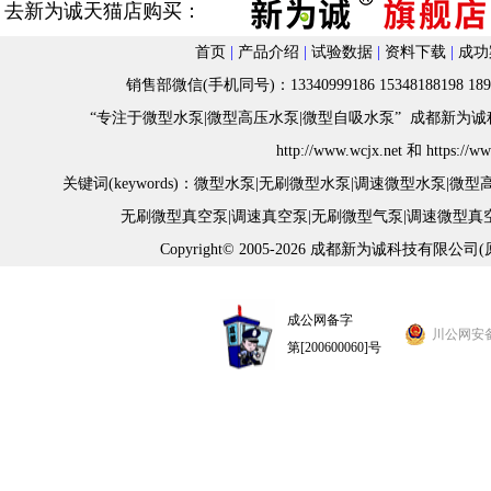
去新为诚天猫店购买：
首页
|
产品介绍
|
试验数据
|
资料下载
|
成功
销售部微信(手机同号)：13340999186 15348188198 18982
“专注于微型水泵|微型高压水泵|微型自吸水泵” 成都新为诚科
h
ttp://www.wcjx.net
和
https://w
关键词(keywords)：
微型水泵
|
无刷微型水泵
|
调速微型水泵
|
微型
无刷微型真空泵
|
调速真空泵
|
无刷微型气泵
|
调速微型真
Copyright© 2005-2026 成都新为诚科技有限公司
成公网备字
川公网安备 5
第[200600060]号