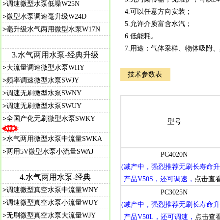
>
调速微型水泵低噪W25N
4.可以任意方向安装；
>
微型水泵调速毫升级W24D
5.允许介质富含水汽；
>
毫升级水气两用微型水泵W17N
6.低能耗。
7.用途：气体采样、物体吸附
3.水气两用水泵-经典升级
>
大流量调速微型水泵WHY
技术参数表
>
频率调速微型水泵SWJY
>
调速无刷微型水泵SWNY
>
调速无刷微型水泵SWUY
>
全国产化无刷微型水泵SWKY
型号
>
水气两用微型水泵中流量SWKA
>
两用5V微型水泵小流量SWAJ
PC4020N
(减产中，强烈推荐无刷长寿命
4.水气两用水泵-经典
产品V50S，还可调速，
点击查
>
调速微型真空水泵中流量WNY
PC3025N
>
调速微型真空水泵小流量WUY
(减产中，强烈推荐无刷长寿命
>
无刷微型真空水泵大流量WJY
产品V50L，还可调速，
点击查