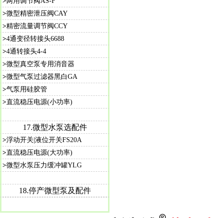
>
两用调节阀AS-F
>
微型精密泄压阀CAY
>
精密流量调节阀CCY
>
4通变径转接头6688
>
4通转接头4-4
>
微型真空泵专用消音器
>
微型气泵过滤器黑白GA
>
气泵用硅胶管
>
直流稳压电源(小功率)
17.微型水泵选配件
>
浮动开关|液位开关FS20A
>
直流稳压电源(大功率)
>
微型水泵压力缓冲罐YLG
18.停产微型泵及配件