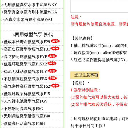
>
无刷微型真空水泵中流量WKY
>
微型真空水泵有刷中流量WKA
注意：
>
5V真空水泵有刷小流量WAJ
所有规格均使用直流电源。所需
5.
两用微型气泵-换代
【其他参数】
>
低成本长寿命微型气泵F29
1.抽、排气嘴尺寸(mm)：ø6(内
>
高正负压微型耐腐气泵F31
2.建议接管(mm)：ø6×ø10硅胶
>
高防护耐腐微型气泵FYP
3.红色防尘帽盖得是抽气嘴(IN)
>
低温环境微型气泵F15X2
>
稳流无脉动微型气泵FLY
选型注意事项
>
不锈钢高压微型气泵FBX
【说明】：
>
高气密性高压微型气泵F52
1.选型特别注意：
>
低温环境采样微型气泵F15
(1)泵的抽气端可以带大负载，
>
3.7V锂电池微型气泵FGV
(2)泵的排气端必须通畅，不得
>
不锈钢耐高温气泵FSG
>
无刷调速微型活塞气泵F40
2.所有规格均使用直流电源；订购
>
微型高压活塞气泵F16H
利于泵长时间工作！