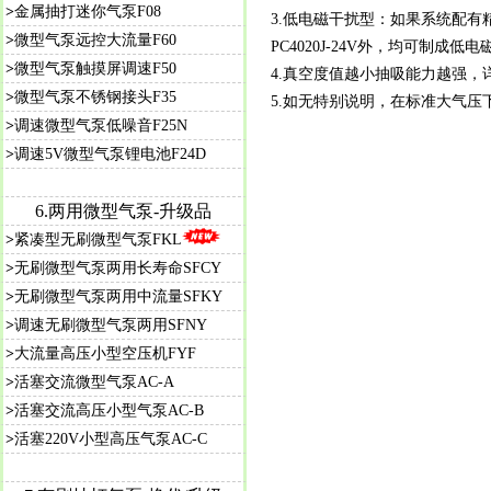
>
金属抽打迷你气泵F08
3.
低电磁干扰型：如果系统配有
>
微型气泵远控大流量F60
PC4020J-24V外，均可制
>
微型气泵触摸屏调速F50
4.真空度值越小抽吸能力越强，
>
微型气泵不锈钢接头F35
5.如无特别说明，在标准大气压
>
调速微型气泵低噪音F25N
>
调速5V微型气泵锂电池F24D
6.两用微型气泵-升级品
>
紧凑型无刷微型气泵FKL
>
无刷微型气泵两用长寿命SFCY
>
无刷微型气泵两用中流量SFKY
>
调速无刷微型气泵两用SFNY
>
大流量高压小型空压机FYF
>
活塞交流微型气泵AC-A
>
活塞交流高压小型气泵AC-B
>
活塞220V小型高压气泵AC-C