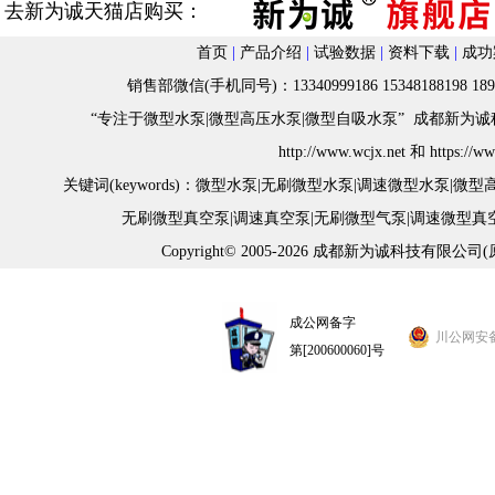
去新为诚天猫店购买：
首页
|
产品介绍
|
试验数据
|
资料下载
|
成功
销售部微信(手机同号)：13340999186 15348188198 18982
“专注于微型水泵|微型高压水泵|微型自吸水泵” 成都新为诚科
h
ttp://www.wcjx.net
和
https://w
关键词(keywords)：
微型水泵
|
无刷微型水泵
|
调速微型水泵
|
微型
无刷微型真空泵
|
调速真空泵
|
无刷微型气泵
|
调速微型真
Copyright© 2005-2026 成都新为诚科技有限公司
成公网备字
川公网安备 5
第[200600060]号