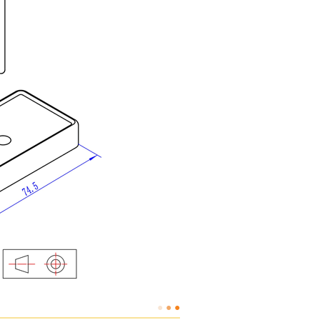
●
●
●