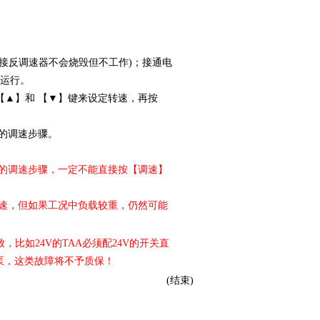
负接反调速器不会烧毁但不工作)；接通电
速运行。
【▲】和 【▼】键来设定转速，再按
后的调速步骤。
后的调速步骤，一定不能直接按【调速】
转速，但如果工况中负载较重，仍然可能
比如24V的TAA必须配24V的开关直
泵，这类故障将不予质保！
(结束)