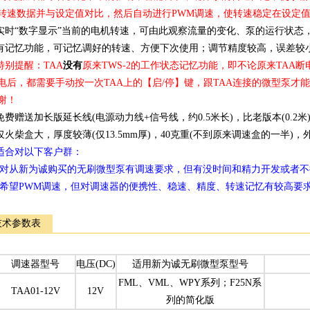
转速数据并与设定值对比，然后自动进行PWM调速，使转速稳定在设定
.实时“数字显示”当前的电机转速，可由此观察流量的变化、泵的运行状态
.有记忆功能，可记忆调好的转速、方便下次使用；调节精度较高，误差较
.特别提醒：TAA
没有
原来TWS-2的工作状态记忆功能，即不论原来TAA
电后，都需要手动按一次TAA上的【启/停】键，跟TAA连接的微型泵才
谢！
.免费赠送加长版延长线(电源动力线+信号线，约0.5米长)，比老版本(0.2
.仅火柴盒大，厚度较薄(仅13.5mm厚)，40克重(不到原来调速盒的一半
.适合对以下客户群：
1)对从新为诚购买的无刷微型泵有调速要求，但有没时间和精力开发或者
2)希望PWM调速，但对调速器的便携性、稳速、精度、转速记忆有较高要
技术参数表
调速器型号
电压(DC)
适用新为诚无刷微型泵型号
FML、VML、WPY系列；F25N系
TAA01-12V
12V
列的简化版