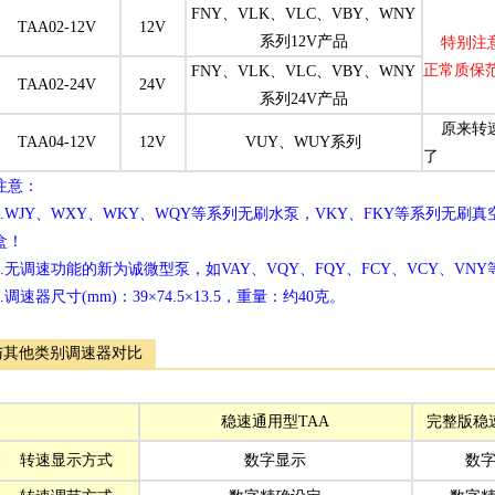
FNY、VLK、VLC、VBY、WNY
TAA02-12V
12V
系列12V产品
特别注意
正常质保
FNY、VLK、VLC、VBY、WNY
TAA02-24V
24V
系列24V产品
原来转速
TAA04-12V
12V
VUY、WUY系列
了
注意：
1.WJY、WXY、WKY、WQY等系列无刷水泵，VKY、FKY等系列无
盒！
2.无调速功能的新为诚微型泵，如VAY、VQY、FQY、FCY、VCY、VN
3.调速器尺寸(mm)：39×74.5×13.5，重量：约40克。
与其他类别调速器对比
稳速通用型TAA
完整版稳速
转速显示方式
数字显示
数