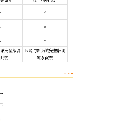
精确设定
数字精确设定
√
√
√
×
√
×
为诚完整版调
只能与新为诚完整版调
泵配套
速泵配套
●
●
●