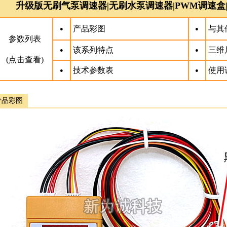
升级版无刷气泵调速器|无刷水泵调速器|PWM调速盒|
产品彩图
与其
●
●
参数列表
该系列特点
三维
●
●
(点击查看)
技术参数表
使用
●
●
产品彩图