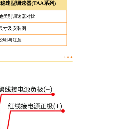
稳速型调速器(TAA系列)
他类别调速器对比
尺寸及安装图
说明与注意
●
●
●