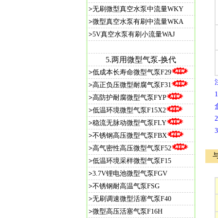
>
无刷微型真空水泵中流量WKY
>
微型真空水泵有刷中流量WKA
>
5V真空水泵有刷小流量WAJ
5.
两用微型气泵-换代
>
低成本长寿命微型气泵F29
>
高正负压微型耐腐气泵F31
>
高防护耐腐微型气泵FYP
>
低温环境微型气泵F15X2
>
稳流无脉动微型气泵FLY
>
不锈钢高压微型气泵FBX
>
高气密性高压微型气泵F52
>
低温环境采样微型气泵F15
>
3.7V锂电池微型气泵FGV
>
不锈钢耐高温气泵FSG
>
无刷调速微型活塞气泵F40
>
微型高压活塞气泵F16H