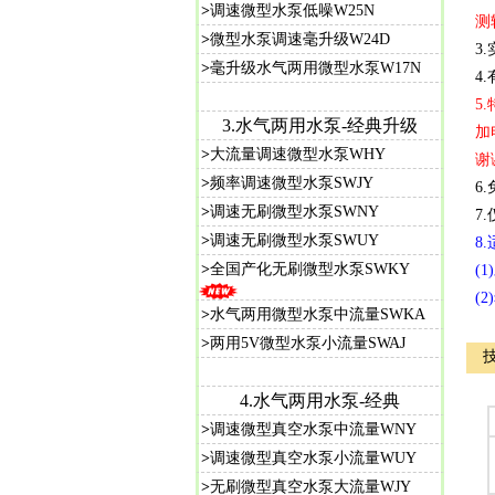
>
调速微型水泵低噪W25N
测
>
微型水泵调速毫升级W24D
3
>
毫升级水气两用微型水泵W17N
4
5
3.水气两用水泵-经典升级
加
>
大流量调速微型水泵WHY
谢
>
频率调速微型水泵SWJY
6
>
调速无刷微型水泵SWNY
7
>
调速无刷微型水泵SWUY
8
>
全国产化无刷微型水泵SWKY
(
(
>
水气两用微型水泵中流量SWKA
>
两用5V微型水泵小流量SWAJ
4.水气两用水泵-经典
>
调速微型真空水泵中流量WNY
>
调速微型真空水泵小流量WUY
>
无刷微型真空水泵大流量WJY