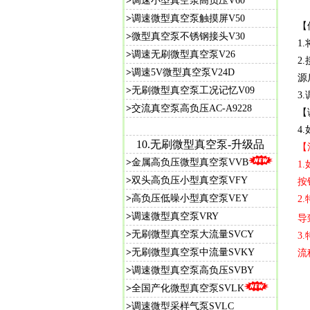
>
调速小型真空泵高负压V60
>
调速微型真空泵触摸屏V50
【
>
微型真空泵不锈钢接头V30
1
>
调速无刷微型真空泵V26
2
>
调速5V微型真空泵V24D
源
>
无刷微型真空泵工况记忆V09
3
>
交流真空泵高负压AC-A9228
【
4
10.无刷微型真空泵-升级品
【
>
金属高负压微型真空泵VVB
1
>
双头高负压小型真空泵VFY
按
>
高负压低噪小型真空泵VEY
2
>
调速微型真空泵VRY
导
>
无刷微型真空泵大流量SVCY
3
>
无刷微型真空泵中流量SVKY
流
>
调速微型真空泵高负压SVBY
>
全国产化微型真空泵SVLK
>
调速微型采样气泵SVLC