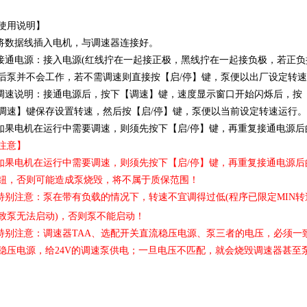
使用说明】
.将数据线插入电机，与调速器连接好。
.接通电源：接入电源(红线拧在一起接正极，黑线拧在一起接负极，若正
后泵并不会工作，若不需调速则直接按【启/停】键，泵便以出厂设定转
.调速说明：接通电源后，按下【调速】键，速度显示窗口开始闪烁后，按
调速】键保存设置转速，然后按【启/停】键，泵便以当前设定转速运行。
.如果电机在运行中需要调速，则须先按下【启/停】键，再重复接通电源
注意】
.如果电机在运行中需要调速，则须先按下【启/停】键，再重复接通电源
钮，否则可能造成泵烧毁，将不属于质保范围！
.特别注意：泵在带有负载的情况下，转速不宜调得过低(程序已限定MIN
新为诚微型泵
致泵无法启动)，否则泵不能启动！
.特别注意：调速器TAA、选配开关直流稳压电源、泵三者的电压，必须一致，
稳压电源，给24V的调速泵供电；一旦电压不匹配，就会烧毁调速器甚至