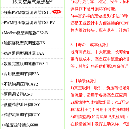
16.真空泵气泵选配件
4)运行更可靠、稳定、安全，
误操作下意外损坏的可能。
>
频率PWM微型调速器TS1.5
5)丰富多样的定做接头(多达10种
>
PWM电压微型调速器TS2-PV
还是工业设计中方便连接的PC8/P
柱内螺纹接头，应有尽有，让您
>
Modbus微型调速器TS2-B
>
触摸屏微型泵调速器TS
3.【寿命、成本优势】
既有高负压、中大流量、长寿命的双头
>
稳速通用型调速器TAA
更有低成本、高负压中流量的有刷
>
数显完整版调速器TWS-1
等，总能让您得偿所愿(寿命值详
>
两用微型调节阀F2A
4.【场景优势】
>
不锈钢调压阀CAY2
1)真空吸附、吸引、负压蒸馏场景：V
>
两用调节阀AS-F
倍流量，适用于各类高负压应用
2)腐蚀性气体抽取场景：V52可定
>
微型精密泄压阀CAY
称“塑料王”)！可用于各类强腐蚀性
>
精密流量调节阀CCY
3)粮情监测(如高流量飞虫检测
在粮情监测中发挥主动采样、气
>
4通变径转接头6688