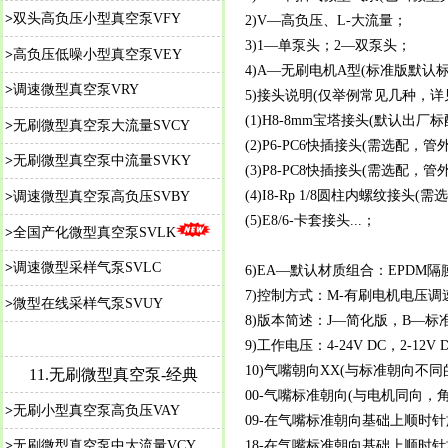
>
双头高负压小型真空泵VFY
2)V—高负压、L-大流量；
3)1—单泵头；2—双泵头；
>
高负压低噪小型真空泵VEY
4)A—无刷电机A型(标准版默认
>
调速微型真空泵VRY
5)接头说明(仅举例常见几种，详
(1)H8-8mm宝塔接头(默认出
>
无刷微型真空泵大流量SVCY
(2)P6-PC6快插接头(需选配，
>
无刷微型真空泵中流量SVKY
(3)P8-PC8快插接头(需选配，
(4)I8-Rp 1/8圆柱内螺纹接头
>
调速微型真空泵高负压SVBY
(5)E8/6-卡套接头...；
>
全国产化微型真空泵SVLK
>
调速微型采样气泵SVLC
6)EA—默认材质组合：EPDM
7)控制方式：M-有刷电机电压调
>
微型在线采样气泵SVUY
8)版本简述：J—简化版，B—标
9)工作电压：4-24V DC，2-12
10)气嘴朝向XX(与标准朝向不
11.
无刷微型真空泵-经典
00-气嘴标准朝向(与电机同向，角度
>
无刷小型真空泵高负压VAY
09-在气嘴标准朝向基础上顺时针旋
>
无刷微型真空泵中大流量VCY
18-在气嘴标准朝向基础上顺时针旋