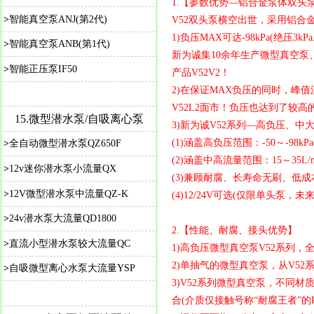
1.【参数优势—铝合金泵体双头
>
智能真空泵ANJ(第2代)
V52双头泵横空出世，采用铝合
1)负压MAX可达-98kPa(绝压3
>
智能真空泵ANB(第1代)
新为诚集10余年生产微型真空泵
>
智能正压泵IF50
产品V52V2！
2)在保证MAX负压的同时，峰值流量
V52L2面市！负压也达到了较高的-5
15.
微型潜水泵/自吸离心泵
3)新为诚V52系列—高负压、
(1)涵盖高负压范围：-50～-98kPa(
>
全自动微型潜水泵QZ650F
(2)涵盖中高流量范围：15～35L/
>
12v迷你潜水泵小流量QX
(3)兼顾耐腐、长寿命无刷、低
>
12V微型潜水泵中流量QZ-K
(4)12/24V可选(仅限单头泵，
>
24v潜水泵大流量QD1800
2.【性能、耐腐、接头优势】
>
直流小型潜水泵较大流量QC
1)高负压微型真空泵V52系列
2)单抽气的微型真空泵，从V52
>
自吸微型离心水泵大流量YSP
3)V52系列微型真空泵，不同
合(介质仅接触号称“耐腐王者”的P