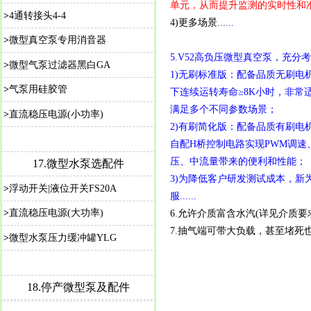
单元，从而提升监测的实时性和准
>
4通转接头4-4
4)更多场景...
...
>
微型真空泵专用消音器
5.V52高负压微型真空泵，充
>
微型气泵过滤器黑白GA
1)无刷标准版：配备品质无刷电机，
>
气泵用硅胶管
下连续运转寿命≥8K小时，非常
满足多个不同参数场景；
>
直流稳压电源(小功率)
2)有刷简化版：配备品质有刷电
自配H桥控制电路实现PWM调速、
压、中流量带来的便利和性能；
17.微型水泵选配件
3)为降低客户研发测试成本，新
>
浮动开关|液位开关FS20A
服......
>
直流稳压电源(大功率)
6.允许介质富含水汽(详见介质
7.抽气端可带大负载，甚至堵死
>
微型水泵压力缓冲罐YLG
18.停产微型泵及配件