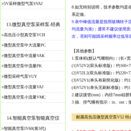
>
5V采样微型气泵SVAJ
8.如无特别说明，技术参数均是在
系定做。
9.表中峰值流量是指用玻璃转子
13.
微型真空泵采样泵-经典
均流量为准)；通常不建议使用质量
>
高负压小型真空泵VCH
次，否则可能因采样频率过低等原
>
微型真空泵中大流量PC
【其他参数】
>
微型真空泵中流量VAK
1.泵体积(默认气嘴朝向)：(长×
(1)V52V2(双头标准版)：约1
>
微型真空泵中流量PK
(2)V52L2(双头标准版)：约2
>
微型采样气泵VUY
(3)V52V1(单头有刷简化版)：约1
>
微型真空泵小流量VAJ
(4)V52V1(单头无刷标准版)：约1
2.建议接管(mm)：内径7mm硅胶
>
微型真空泵小流量VMC
3.抽、排气嘴有指示：in、o
耐腐高负压微型真空泵V52 特
14.
智能真空泵智能真空仪
>
智能真空泵IV60(第3代)