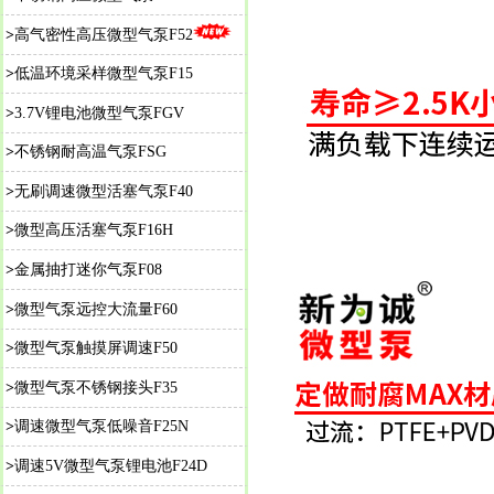
>
高气密性高压微型气泵F52
>
低温环境采样微型气泵F15
>
3.7V锂电池微型气泵FGV
>
不锈钢耐高温气泵FSG
>
无刷调速微型活塞气泵F40
>
微型高压活塞气泵F16H
>
金属抽打迷你气泵F08
>
微型气泵远控大流量F60
>
微型气泵触摸屏调速F50
>
微型气泵不锈钢接头F35
>
调速微型气泵低噪音F25N
>
调速5V微型气泵锂电池F24D