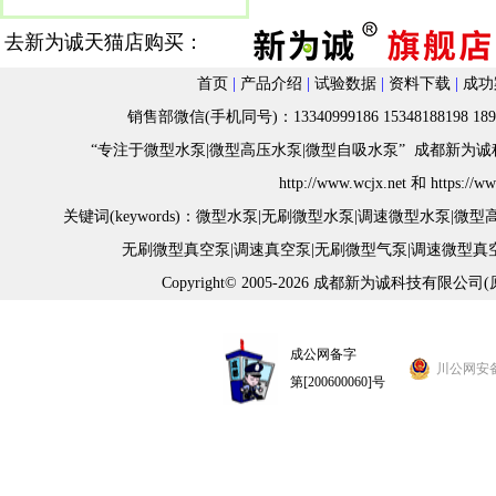
去新为诚天猫店购买：
首页
|
产品介绍
|
试验数据
|
资料下载
|
成功
销售部微信(手机同号)：13340999186 15348188198 18982
“专注于微型水泵|微型高压水泵|微型自吸水泵” 成都新为诚科
h
ttp://www.wcjx.net
和
https://w
关键词(keywords)：
微型水泵
|
无刷微型水泵
|
调速微型水泵
|
微型
无刷微型真空泵
|
调速真空泵
|
无刷微型气泵
|
调速微型真
Copyright© 2005-2026 成都新为诚科技有限公司
成公网备字
川公网安备 5
第[200600060]号