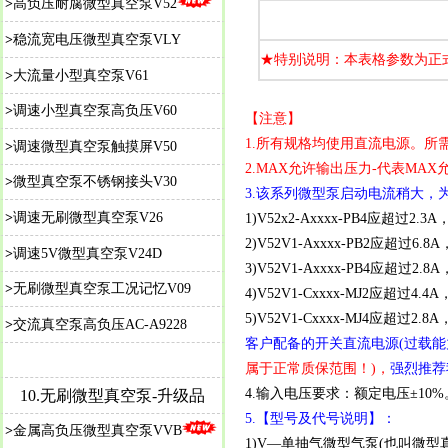
>
高负压耐腐微型真空泵V52
>
稳流宽电压微型真空泵VLY
★特别说明：本表格参数为正
>
大流量小型真空泵V61
>
调速小型真空泵高负压V60
【注意】
1.所有规格均使用直流电源。
>
调速微型真空泵触摸屏V50
2.MAX允许输出压力-代表M
>
微型真空泵不锈钢接头V30
3.该系列微型泵启动电流稍大，
>
调速无刷微型真空泵V26
1)V52x2-Axxxx-PB4应超过
2)V52V1-Axxxx-PB2应超过6.
>
调速5V微型真空泵V24D
3)V52V1-Axxxx-PB4应超过2.
>
无刷微型真空泵工况记忆V09
4)V52V1-Cxxxx-MJ2应超过4.
5)V52V1-Cxxxx-MJ4应超过2.
>
交流真空泵高负压AC-A9228
客户配备的开关直流电源(过载能
属于正常质保范围！)，
强烈推荐我
4.输入电压要求：额定电压±10%
10.无刷微型真空泵-升级品
5.【型号及代号说明】：
>
金属高负压微型真空泵VVB
1)V—
单抽气微型气泵(也叫微型