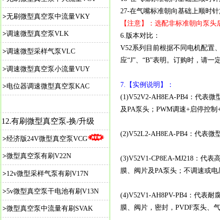
27-在气嘴标准朝向基础上顺时针旋
>
无刷微型真空泵中流量VKY
【注意】：选配非标准朝向泵头后产
>
调速微型真空泵VLK
6.版本对比：
V52系列目前根据不同电机配置、
>
调速微型采样气泵VLC
应“J”、“B”表明。订购时，
>
调速微型真空泵小流量VUY
7.【实例说明】：
>
电位器调速微型真空泵KAC
(1)V52V2-AH8EA-PB4
及PA泵头
；PWM调速+启停控制
12.
有刷微型真空泵-
换/升级
(2)V52L2-AH8EA-PB4：代
>
经济版24V微型真空泵VCG
>
微型真空泵有刷V22N
(3)V52V1-CP8EA-MJ2
膜、阀片及PA泵头
；不调速或电压
>
12v微型采样气泵有刷V17N
>
5v微型真空泵干电池有刷V13N
(4)V52V1-AH8PV-PB4
膜、阀片，密封，PVDF泵头、气嘴
>
微型真空泵中流量有刷SVAK