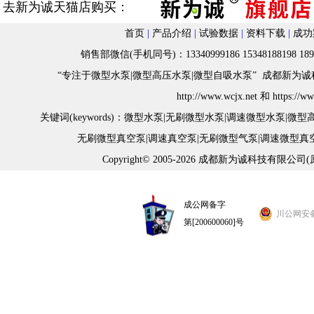
去新为诚天猫店购买：
首页
|
产品介绍
|
试验数据
|
资料下载
|
成功
销售部微信(手机同号)：13340999186 15348188198 18982
“专注于微型水泵|微型高压水泵|微型自吸水泵” 成都新为诚科
h
ttp://www.wcjx.net
和
https://w
关键词(keywords)：
微型水泵
|
无刷微型水泵
|
调速微型水泵
|
微型
无刷微型真空泵
|
调速真空泵
|
无刷微型气泵
|
调速微型真
Copyright© 2005-2026 成都新为诚科技有限公司
成公网备字
川公网安备 5
第[200600060]号