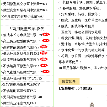
(3)其他专用车辆，例如，采血
>
无刷微型真空水泵中流量WKY
(4)各种船舶、游艇供水系统。
>
微型真空水泵有刷中流量WKA
2.污水采样、转移、排放等；
>
5V真空水泵有刷小流量WAJ
3.医院、卫生所、医疗单位等卫
4.舰队、船队等取水使用
5.
两用微型气泵-换代
5.卫生间、移动公厕污水处理；
>
低成本长寿命微型气泵F29
6.餐饮行业(厨房、洗碗池等残渣
>
高正负压微型耐腐气泵F31
7.游泳池、水族馆(大型鱼缸排泄
>
高防护耐腐微型气泵FYP
8.水净化业中的水质的粗过滤等
>
低温环境微型气泵F15X2
9.花园、水公园、游泳池等供
>
稳流无脉动微型气泵FLY
等水循环使用；
>
不锈钢高压微型气泵FBX
10.可用作瀑布形(流水、室内外
>
高气密性高压微型气泵F52
>
低温环境采样微型气泵F15
随货配件
>
3.7V锂电池微型气泵FGV
1.
安装螺钉：3个
(赠送)
>
不锈钢耐高温气泵FSG
>
无刷调速微型活塞气泵F40
>
微型高压活塞气泵F16H