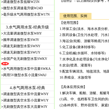
【说明】：以上曲线仅供参考，
>
调速微型水泵低噪W25N
>
微型水泵调速毫升级W24D
>
毫升级水气两用微型水泵W17N
使用范围、实例
【使用范围】
3.水气两用水泵-经典升级
1.环保工业(淡水、海水水质分
>
大流量调速微型水泵WHY
2.医药设备(卫生污水处理、污水
>
频率调速微型水泵SWJY
3.海运业(轮船、游艇等舱底污
>
调速无刷微型水泵SWNY
5.化工设备(液体转移等)
>
调速无刷微型水泵SWUY
6.工业机械(水循环、水转移等)
>
全国产化无刷微型水泵SWKY
7.水净化及水处理设备(污水净化
8.农业(喷洒、灌溉等)
>
水气两用微型水泵中流量SWKA
9.配套车辆清洗、地毯清洗、地
>
两用5V微型水泵小流量SWAJ
10.养殖业、水族馆等
【具体应用实例】
4.水气两用水泵-经典
1.解决车辆、船舶、游艇、船艇
>
调速微型真空水泵中流量WNY
(1)高、中、低档客车卫生间的
>
调速微型真空水泵小流量WUY
(2)各种房车、野外宿营车、家
>
无刷微型真空水泵大流量WJY