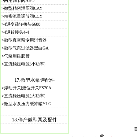
>
两用调节阀AS-F
>
微型精密泄压阀CAY
>
精密流量调节阀CCY
>
4通变径转接头6688
>
4通转接头4-4
>
微型真空泵专用消音器
>
微型气泵过滤器黑白GA
>
气泵用硅胶管
>
直流稳压电源(小功率)
17.微型水泵选配件
>
浮动开关|液位开关FS20A
>
直流稳压电源(大功率)
>
微型水泵压力缓冲罐YLG
18.停产微型泵及配件